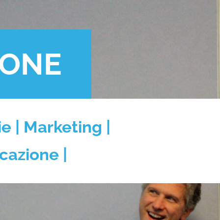
PONE
e | Marketing |
azione |